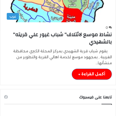
عرب
0
نشاط موسع لائتلاف” شباب غيور علي قريته”
بالشهيدي
يقوم شباب قرية الشهيدي بمركز المحلة الكبري محافظة
الغربية , بمجهود موسع لخدمة اهالي القرية والتطوير من
منشأتها…
أكمل القراءة »
تابعنا على فيسبوك