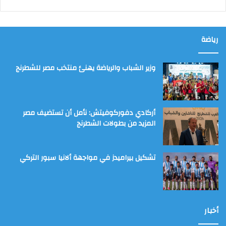
رياضة
وزير الشباب والرياضة يهنئ منتخب مصر للشطرنج
أركادي دفوركوفيتش: نأمل أن تستضيف مصر
المزيد من بطولات الشطرنج
تشكيل بيراميدز في مواجهة ألانيا سبور التركي
أخبار