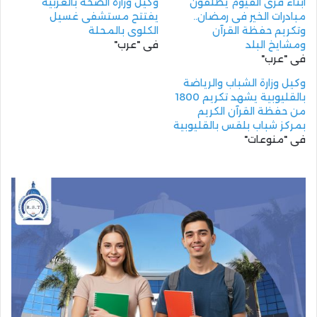
أبناء قرى الفيوم يطلقون
وكيل وزارة الصحة بالغربيه
مبادرات الخير فى رمضان..
يفتتح مستشفى غسيل
وتكريم حفظة القرآن
الكلوى بالمحلة
ومشايخ البلد
في "عرب"
في "عرب"
وكيل وزارة الشباب والرياضة
بالقليوبية يشهد تكريم 1800
من حفظة القرآن الكريم
بمركز شباب بلقس بالقليوبية
في "منوعات"