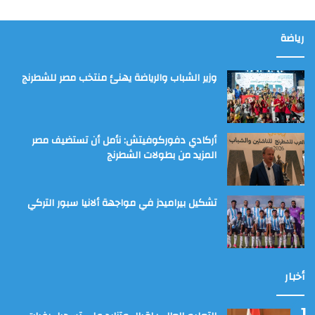
رياضة
وزير الشباب والرياضة يهنئ منتخب مصر للشطرنج
أركادي دفوركوفيتش: نأمل أن تستضيف مصر
المزيد من بطولات الشطرنج
تشكيل بيراميدز في مواجهة ألانيا سبور التركي
أخبار