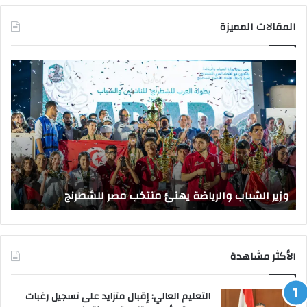
المقالات المميزة
وزير
وزي
الشباب
الت
والرياضة
الع
يهنئ
يتف
منتخب
مك
مصر
الت
للشطرنج
الر
بجا
و
الق
وزير الشباب والرياضة يهنئ منتخب مصر للشطرنج
ا
الأكثر مشاهدة
التعليم العالي: إقبال متزايد على تسجيل رغبات