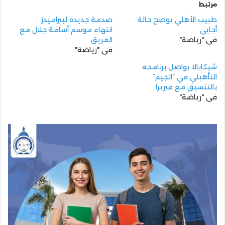
مرتبط
طبيب الأهلي يوضح حالة
صدمة جديدة لبيراميدز..
أجايي
انتهاء موسم أسامة جلال مع
في "رياضة"
الفريق
في "رياضة"
شيكابالا يواصل برنامجه
التأهيلي في “الجيم”
بالتنسيق مع فيريرا
في "رياضة"