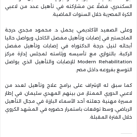
السكندري، فضلًا عن مشاركته في تأهيل عدد من لاعبي
الكرة المصرية خلال السنوات الماضية.
وعلى الصعيد الأكاديمي، يحمل د. محمود مجدي درجة
الماجستير في إصابات وتأهيل مفصل الكاحل، ويواصل حاليا
أبحاثه لنيل درجة الدكتوراه في إصابات وتأهيل مفصل
الركبة، بالتوازي مع تأسيسه ورئاسته لمجلس إدارة مركز
Modern Rehabilitation للإصابات والتأهيل الذي يواصل
التوسع بفروعه داخل مصر.
كما سبق له الإشراف على برامج علاج وتأهيل لعدد من
لاعبي الدوري الممتاز، من بينهم المهدي سليمان، في إطار
مسيرة مهنية جعلته أحد الأسماء البارزة في مجال التأهيل
الرياضي، وسط توقعات باستمرار حضوره في المشهد الكروي
خلال الفترة المقبلة.