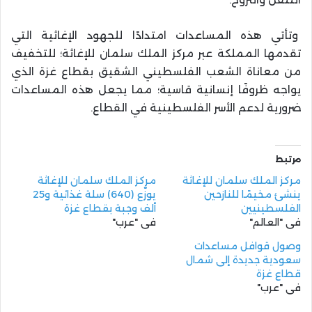
وتأتي هذه المساعدات امتدادًا للجهود الإغاثية التي
تقدمها المملكة عبر مركز الملك سلمان للإغاثة؛ للتخفيف
من معاناة الشعب الفلسطيني الشقيق بقطاع غزة الذي
يواجه ظروفًا إنسانية قاسية؛ مما يجعل هذه المساعدات
ضرورية لدعم الأسر الفلسطينية في القطاع.
مرتبط
مركز الملك سلمان للإغاثة
مركز الملك سلمان للإغاثة
ينشئ مخيمًا للنازحين
يوزّع (640) سلة غذائية و25
الفلسطينيين
ألف وجبة بقطاع غزة
في "العالم"
في "عرب"
وصول قوافل مساعدات
سعودية جديدة إلى شمال
قطاع غزة
في "عرب"