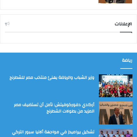
الإعلانات
رياضة
وزير الشباب والرياضة يهنئ منتخب مصر للشطرنج
أركادي دفوركوفيتش: نأمل أن تستضيف مصر
المزيد من بطولات الشطرنج
تشكيل بيراميدز في مواجهة ألانيا سبور التركي