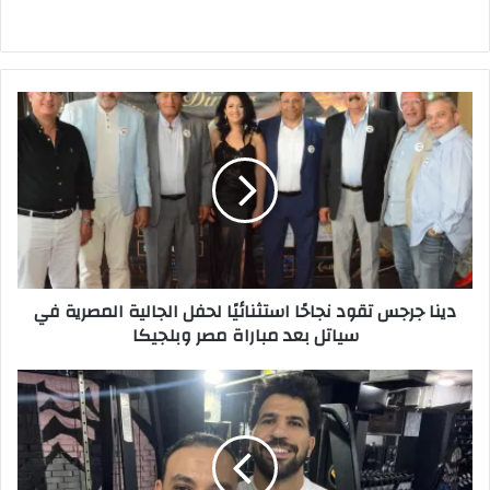
دينا
جرجس
تقود
نجاحًا
استثنائيًا
لحفل
الجالية
المصرية
في
دينا جرجس تقود نجاحًا استثنائيًا لحفل الجالية المصرية في
سياتل
سياتل بعد مباراة مصر وبلجيكا
بعد
مباراة
مصر
محمود
وبلجيكا
مجدي
ينضم
لتدريس
برامج