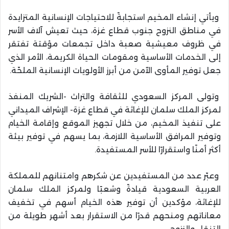
ويأتي إنشاء المخيم استجابةً للاحتياجات الإنسانية المتزايدة
في مناطق النزوح جنوب قطاع غزة، حيث تعيش آلاف الأسر
في ظروف معيشية صعبة داخل تجمعات مؤقتة تفتقر
إلى الخدمات الأساسية ومقومات الحياة الكريمة، الأمر الذي
جعل توفير المأوى الآمن من أبرز الأولويات الإنسانية الملحّة.
وتولى المركز السعودي للثقافة والتراث -الشريك المنفذ
لمركز الملك سلمان للإغاثة في قطاع غزة- الإشراف الميداني
على تنفيذ المخيم، من خلال تجهيز الموقع وإقامة الخيام
وتوفير المرافق الأساسية اللازمة، بما يسهم في توفير بيئة
أكثر أمنًا واستقرارًا للأسر المستفيدة.
وعبّر عدد من المستفيدين عن شكرهم وامتنانهم للمملكة
العربية السعودية قيادةً وشعبًا ولمركز الملك سلمان
للإغاثة، مؤكدين أن توفير هذه الخيام أسهم في تخفيف
معاناتهم ومنحهم قدرًا من الاستقرار بعد أشهر طويلة من
التنقل والنزوح.