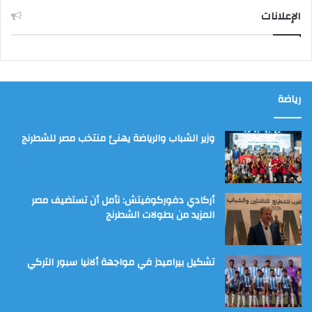
الإعلانات
رياضة
وزير الشباب والرياضة يهنئ منتخب مصر للشطرنج
أركادي دفوركوفيتش: نأمل أن تستضيف مصر
المزيد من بطولات الشطرنج
تشكيل بيراميدز في مواجهة ألانيا سبور التركي