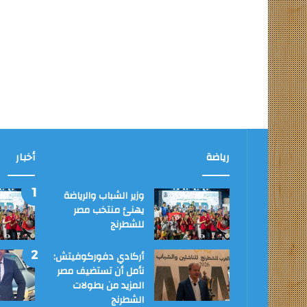
رياضة
أخبار
وزير الشباب والرياضة
يهنئ منتخب مصر
للشطرنج
أركادي دفوركوفيتش:
نأمل أن تستضيف مصر
المزيد من بطولات
الشطرنج