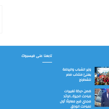
تابعنا على فيسبوك
وزير الشباب والرياضة
يهنئ منتخب مصر
للشطرنج
ضمن حركة تغييرات
مباحث الجيزة…الرائد
مجدي فرج معاونًا أول
لمباحث الوراق