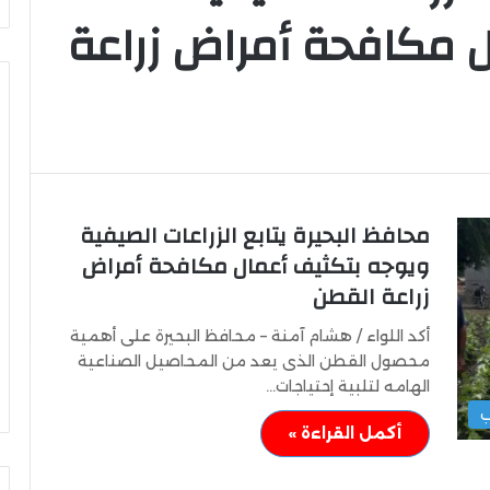
 مكافحة أمراض زراعة
وزير
الشباب
والرياضة
محافظ البحيرة يتابع الزراعات الصيفية
يهنئ
ويوجه بتكثيف أعمال مكافحة أمراض
منتخب
مصر
زراعة القطن
للشطرنج
أكد اللواء / هشام آمنة – محافظ البحيرة على أهمية
كثف جهودها للتصدي
وزير الشباب والرياضة يهنئ منتخب
محصول القطن الذى يعد من المحاصيل الصناعية
مصر للشطرنج
الهامه لتلبية إحتياجات…
ب
أكمل القراءة »