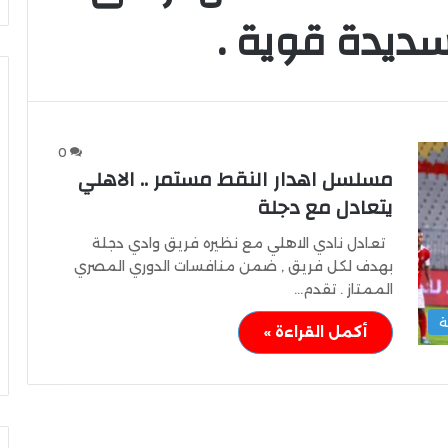
ديدة قوية .
0
وزير
مسلسل اهدار النقط مستمر .. الاهلي
الشباب
والرياضة
يتعادل مع دجلة
يهنئ
منتخب
تعادل نادي الاهلي مع نظيره فريق وادي دجلة
مصر
بهدف لكل فريق , ضمن منافسات الدوري المصري
للشطرنج
الممتاز . تقدم…
كثف جهودها للتصدي
وزير الشباب والرياضة يهنئ منتخب
ة
أكمل القراءة »
مصر للشطرنج