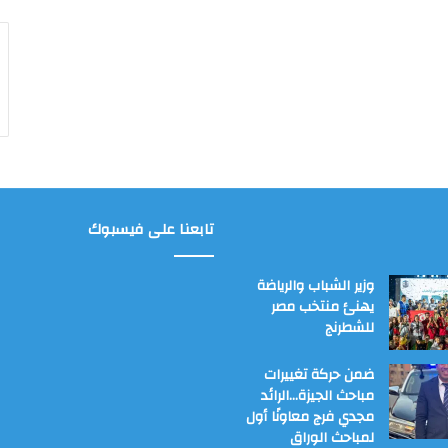
تابعنا على فيسبوك
وزير الشباب والرياضة
يهنئ منتخب مصر
للشطرنج
ضمن حركة تغييرات
مباحث الجيزة…الرائد
مجدي فرج معاونًا أول
لمباحث الوراق