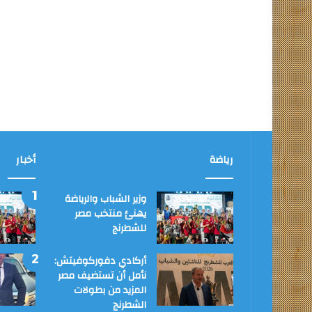
رياضة
أخبار
وزير الشباب والرياضة
يهنئ منتخب مصر
للشطرنج
أركادي دفوركوفيتش:
نأمل أن تستضيف مصر
المزيد من بطولات
الشطرنج