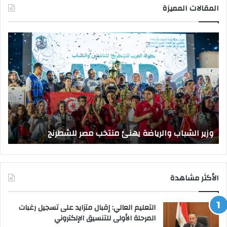
المقالات المميزة
وزير
وزي
الشباب
الت
والرياضة
الع
يهنئ
يتف
منتخب
مك
مصر
الت
للشطرنج
الر
بجا
و
الق
وزير الشباب والرياضة يهنئ منتخب مصر للشطرنج
ا
الأكثر مشاهدة
التعليم العالي: إقبال متزايد على تسجيل رغبات
المرحلة الأولى للتنسيق الإلكتروني