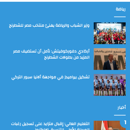
رياضة
وزير الشباب والرياضة يهنئ منتخب مصر للشطرنج
أركادي دفوركوفيتش: نأمل أن تستضيف مصر
المزيد من بطولات الشطرنج
تشكيل بيراميدز في مواجهة ألانيا سبور التركي
أخبار
التعليم العالي: إقبال متزايد على تسجيل رغبات
المرحلة الأولى للتنسيق الإلكتروني