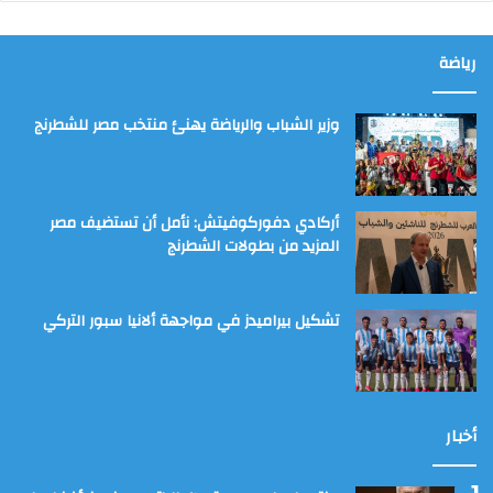
رياضة
وزير الشباب والرياضة يهنئ منتخب مصر للشطرنج
أركادي دفوركوفيتش: نأمل أن تستضيف مصر
المزيد من بطولات الشطرنج
تشكيل بيراميدز في مواجهة ألانيا سبور التركي
أخبار