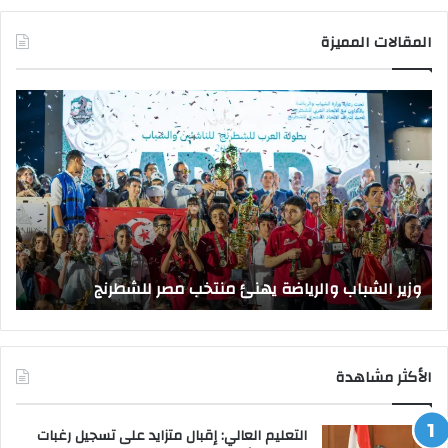
المقالات المميزة
وزير
وزي
الشباب
الت
والرياضة
الع
يهنئ
يتف
منتخب
مك
مصر
الت
للشطرنج
الر
بجا
و
الق
وزير الشباب والرياضة يهنئ منتخب مصر للشطرنج
ا
الأكثر مشاهدة
التعليم العالي: إقبال متزايد على تسجيل رغبات