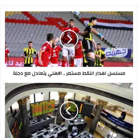
مسلسل
اهدار
النقط
مستمر
..
الاهلي
يتعادل
مع
دجلة
مسلسل اهدار النقط مستمر .. الاهلي يتعادل مع دجلة
البورصة
تربح
3.5
مليار
بختام
التعاملات