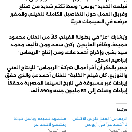
فيلمه الجديد “يونس” وسط تكتم شديد من صناع
وفريق العمل حول التفاصيل الكاملة للفيلم، والمقرر
عرضه في السينمات قريبًا.
ويُشارك “عز” في بطولة الفيلم، كلاً من الفنان محمود
حميدة، وظافر العابدين، ركين سعد، ومن تأليف محمد
سيد بشير، وإخراج أحمد علاء، ومن إنتاج “الريماس”
إبراهيم إسحق.
جدير بالذكر أن أخر أعمال شركة “الريماس” للإنتاج الفني
والتوزيع، كان فيلم “الخلية” للفنان أحمد عز، والذي حقق
إيرادات غير مسبوقة في تاريخ السينما المصرية محققاً
إيرادات وصلت إلى 53 مليون جنيه و890 ألف.
مرتبط
الريماس” تفتح طريق الاكشن
محمود حميدة وباسل خياط
لـ “أحمد عز” في “يونس
ينضمو لاحمد عز
في "عرب"
في "عرب"