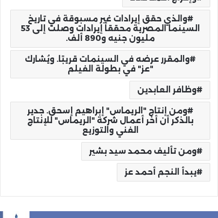
والذي حقق إيرادات غير مسبوقة في تاريخ
السينما المصرية محققاً إيرادات وصلت إلى 53
مليون جنيه و890 ألف.
والمقرر عرضه في السينمات قريبًا. ويُشارك
"عز" في بطولة الفيلم
وظافر العابدين
ومن إنتاج "الريماس" إبراهيم إسحق. جدير
بالذكر أن أخر أعمال شركة "الريماس" للإنتاج
الفني والتوزيع
ومن تأليف محمد سيد بشير
يبدأ النجم أحمد عز