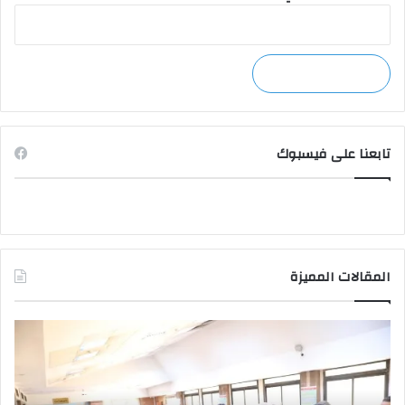
تابعنا على فيسبوك
المقالات المميزة
وزير
صد
التعليم
قرا
العالي
جمه
يتفقد
بتع
مكتب
قيا