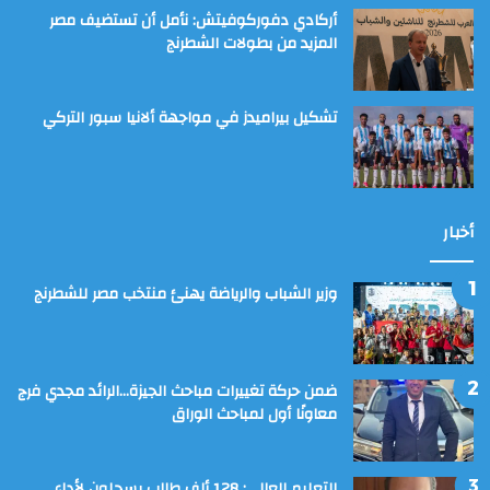
أركادي دفوركوفيتش: نأمل أن تستضيف مصر
المزيد من بطولات الشطرنج
تشكيل بيراميدز في مواجهة ألانيا سبور التركي
أخبار
وزير الشباب والرياضة يهنئ منتخب مصر للشطرنج
ضمن حركة تغييرات مباحث الجيزة…الرائد مجدي فرج
معاونًا أول لمباحث الوراق
التعليم العالي: 128 ألف طالب يسجلون لأداء