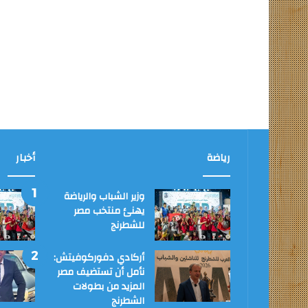
رياضة
أخبار
وزير الشباب والرياضة
يهنئ منتخب مصر
للشطرنج
أركادي دفوركوفيتش:
نأمل أن تستضيف مصر
المزيد من بطولات
الشطرنج