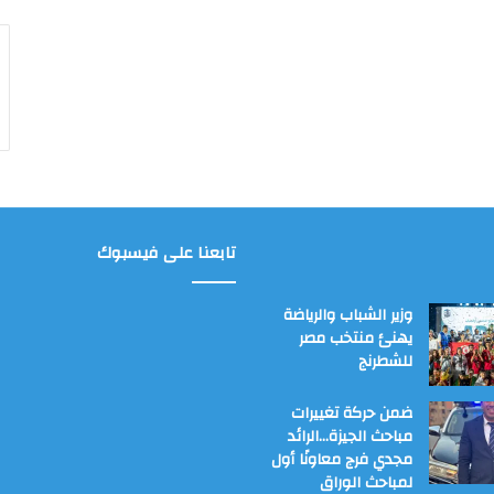
تابعنا على فيسبوك
وزير الشباب والرياضة
يهنئ منتخب مصر
للشطرنج
ضمن حركة تغييرات
مباحث الجيزة…الرائد
مجدي فرج معاونًا أول
لمباحث الوراق