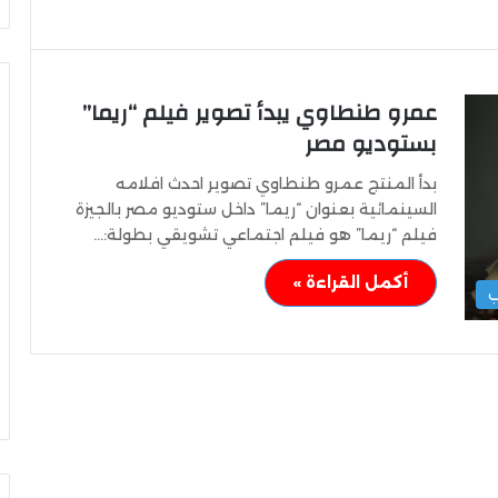
عمرو طنطاوي يبدأ تصوير فيلم “ريما”
بستوديو مصر
وزير
بدأ المنتج عمرو طنطاوي تصوير احدث افلامه
الشباب
السينمائية بعنوان “ريما” داخل ستوديو مصر بالجيزة
والرياضة
فيلم “ريما” هو فيلم اجتماعي تشويقي بطولة:…
يهنئ
منتخب
أكمل القراءة »
مصر
ب
للشطرنج
كثف جهودها للتصدي
وزير الشباب والرياضة يهنئ منتخب
مصر للشطرنج