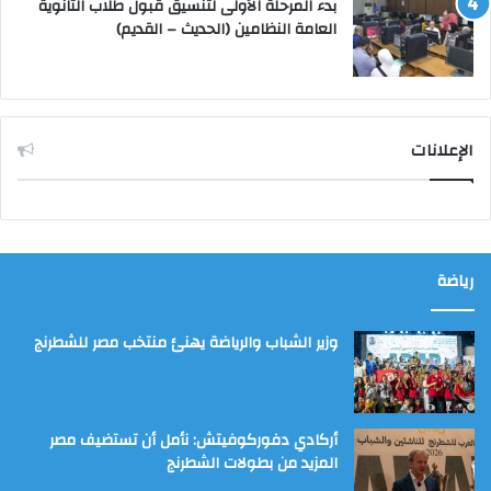
بدء المرحلة الأولى لتنسيق قبول طلاب الثانوية
العامة النظامين (الحديث – القديم)
الإعلانات
رياضة
وزير الشباب والرياضة يهنئ منتخب مصر للشطرنج
أركادي دفوركوفيتش: نأمل أن تستضيف مصر
المزيد من بطولات الشطرنج