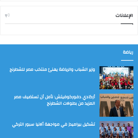
الإعلانات
رياضة
وزير الشباب والرياضة يهنئ منتخب مصر للشطرنج
أركادي دفوركوفيتش: نأمل أن تستضيف مصر
المزيد من بطولات الشطرنج
تشكيل بيراميدز في مواجهة ألانيا سبور التركي