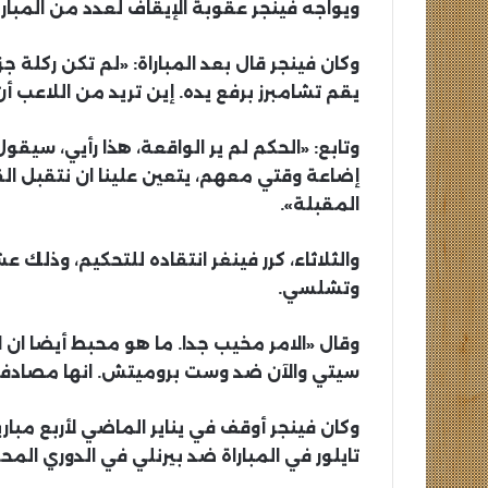
ويواجه فينجر عقوبة الإيقاف لعدد من المباري
وكان فينجر قال بعد المباراة: «لم تكن ركلة ج
يقم تشامبرز برفع يده. إين تريد من اللاعب أ
وتابع: «الحكم لم ير الواقعة، هذا رأيي، سيقول
إضاعة وقتي معهم، يتعين علينا ان نتقبل القر
المقبلة».
وتشلسي.
وقال «الامر مخيب جدا. ما هو محبط أيضا ان 
سيتي والآن ضد وست بروميتش. انها مصادفة
وكان فينجر أوقف في يناير الماضي لأربع مبا
تايلور في المباراة ضد بيرنلي في الدوري المح