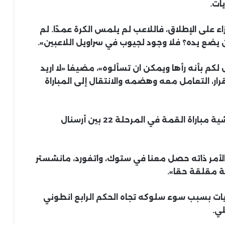
ات.
زاء على الإطلاق، فاللاعب لم يلمس الكرة عمدًا. لم
ن يضع يده؟ فلا وجود لجيوب في سراويل اللاعبين».
 لكم بأنه رأها ويمكن ان تسألوه»، مضيفا «لا اريد
ار، التعامل معه وهضمه والانتقال إلى المباراة
والثلاثاء، كرر فينغر انتقاده للتحكيم، وذلك عشية مباراة القمة في المرحلة 22 بين أرسنال
الأمر ذاته حصل معنا في ستوك، واتفورد، مانشستر
 مقلقة حقا».
ريات بسبب سوء سلوكه تجاه الحكم الرابع انطوني
لي.