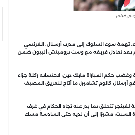
رسين فينجر
لاثاء، تهمة سوء السلوك إلى مدرب أرسنال، الفرنسي
حكام بعد تعادل فريقه مع وست بروميتش ألبيون ضمن
بالغ من العمر 68 عامًا، بشدة وغضب حكم المباراة مايك دين، لاحتسابه ركلة جزاء
أرسنال كالوم تشامبرز، ما أتاح للفريق المضيف
هة لفينجر تتعلق بما بدر عنه تجاه الحكام في غرف
اة السبت، مشيرًا إلى أن لديه حتى السادسة مساء