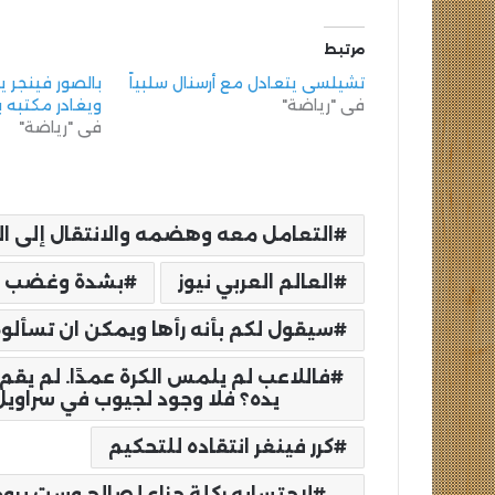
مرتبط
تشيلسي يتعادل مع أرسنال سلبياً
بالصور فينجر ي
في "رياضة"
ويغادر مكتبه ب
في "رياضة"
التعامل معه وهضمه والانتقال إلى المبا
العالم العربي نيوز
بشدة وغضب حك
سيقول لكم بأنه رأها ويمكن ان تسألوه
فاللاعب لم يلمس الكرة عمدًا. لم يقم 
يده؟ فلا وجود لجيوب في سراويل ا
كرر فينغر انتقاده للتحكيم
لاحتسابه ركلة جزاء لصالح وست برو