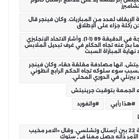
شامبرز
 الإيقاف لعدد من المباريات. وكان فينجر قال
كن ركلة جزاء على الإطلاق
ما أتاح للفريق المضيف معادلة النتيجة في الدقيقة 89 (1-1). وأشار الاتحاد الإنجليزي
ا بدر عنه تجاه الحكام في غرف تبديل الملابس
 نهاية المباراة السبت
تش. انها مصادفة مقلقة حقا». وكان فينجر
 بسبب سوء سلوكه تجاه الحكم الرابع انطوني
د بيرنلي في الدوري المحلي.
ء الجمعة بتوقيت جرينيتش
هذا رأيي
واتفورد
وذلك عشية مباراة القمة في المرحلة 22 بين أرسنال وتشلسي. وقال «الامر مخيب
 الأمر ذاته حصل معنا في ستوك