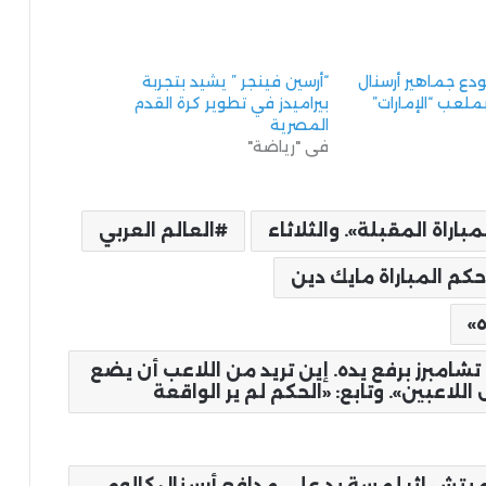
ودع جماهير أرسنال
“أرسين فينجر ” يشيد بتجربة
ملعب “الإمارات”
بيراميدز في تطوير كرة القدم
المصرية
في "رياضة"
راة المقبلة». والثلاثاء
العالم العربي
م المباراة مايك دين
»
تشامبرز برفع يده. إين تريد من اللاعب أن يضع
للاعبين». وتابع: «الحكم لم ير الواقعة
ميتش إثر لمسة يد على مدافع أرسنال كالوم