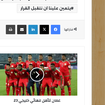
يتعين علينا ان نتقبل القرار
فيسبوك
‫X
لينكدإن
مشاركة عبر البريد
طباع
شاركها
عمان
تتأهل
لنهائي
خليجي
23
عمان تتأهل لنهائي خليجي 23