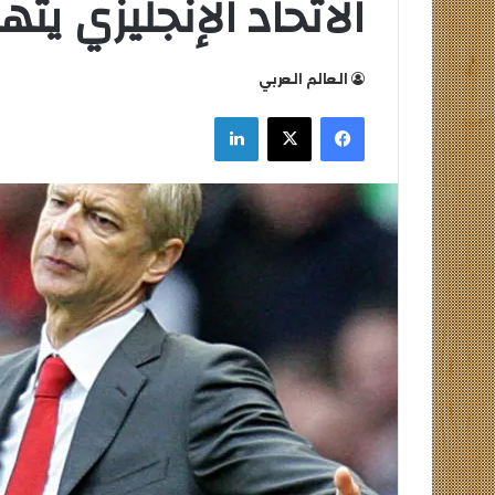
الاتحاد الإنجليزي ي
العالم العربي
فيسبوك
‫X
لينكدإن
التعليم
وزير
العالي
الشباب
تكثف
والرياضة
جهودها
يهنئ
للتصدي
منتخب
للكيانات
مصر
الوهمية
للشطرنج
التعليم العالي تكثف جهودها للتصدي
وزير الشباب و
للكيانات الوهمية
مصر للشطرنج