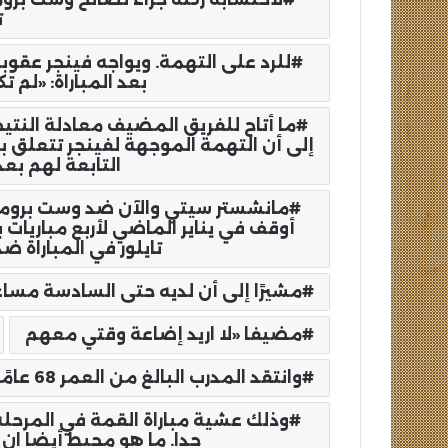
ت
للرد على التهمة. ويواجه فينجر عقوبة
بعد المباراة: «لم ت
إلى أن التهمة الموجهة لفينجر تتعلق بم
التابعة لهم بعد
مانشستر سيتي والآن ضد وست برومي
أوقف في يناير الماضي لأربع مباريات
تايلور في المباراة ض
مشيرًا إلى أن لديه حتى السادسة مسا
مضيفا «لا اريد إضاعة وقتي معهم
وانتقد المدرب البالغ من العمر 68 عامًا
جدا. ما هو محبط أيضا ان