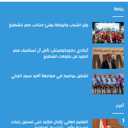
رياضة
وزير الشباب والرياضة يهنئ منتخب مصر للشطرنج
أركادي دفوركوفيتش: نأمل أن تستضيف مصر
المزيد من بطولات الشطرنج
تشكيل بيراميدز في مواجهة ألانيا سبور التركي
أخبار
التعليم العالي: إقبال متزايد على تسجيل رغبات
المرحلة الأولى للتنسيق الإلكتروني