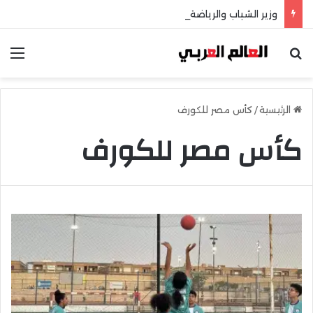
وزير الشباب والرياضة يهنئ منتخب مصر للشطرنج
بحث عن
الق
الرئيسية
/
كأس مصر للكورف
كأس مصر للكورف