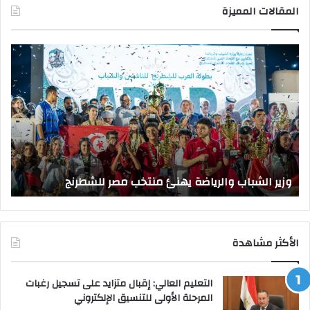
المقالات المميزة
وزير
وزي
الشباب
الت
والرياضة
الع
يهنئ
يتف
منتخب
مك
مصر
الت
للشطرنج
الر
بجا
و
الق
وزير الشباب والرياضة يهنئ منتخب مصر للشطرنج
ا
الأكثر مشاهدة
التعليم العالي: إقبال متزايد على تسجيل رغبات
المرحلة الأولى للتنسيق الإلكتروني