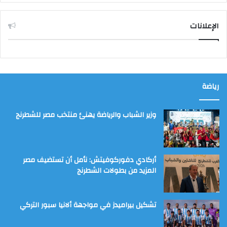
الإعلانات
رياضة
وزير الشباب والرياضة يهنئ منتخب مصر للشطرنج
أركادي دفوركوفيتش: نأمل أن تستضيف مصر
المزيد من بطولات الشطرنج
تشكيل بيراميدز في مواجهة ألانيا سبور التركي