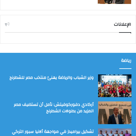
الإعلانات
رياضة
وزير الشباب والرياضة يهنئ منتخب مصر للشطرنج
أركادي دفوركوفيتش: نأمل أن تستضيف مصر
المزيد من بطولات الشطرنج
تشكيل بيراميدز في مواجهة ألانيا سبور التركي