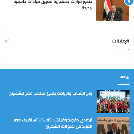
صدور قرارات جمهورية بتعيين قيادات جامعية
جديدة
الإعلانات
رياضة
وزير الشباب والرياضة يهنئ منتخب مصر للشطرنج
أركادي دفوركوفيتش: نأمل أن تستضيف مصر
المزيد من بطولات الشطرنج