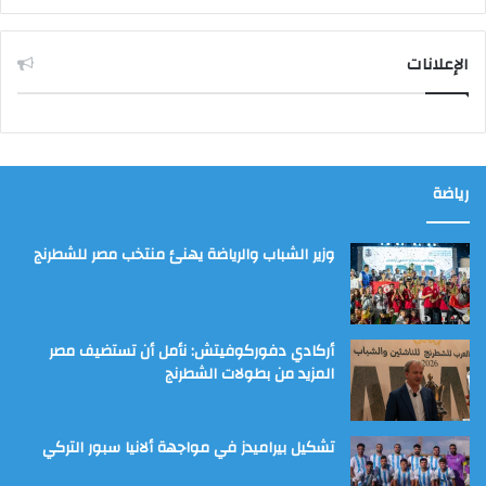
الإعلانات
رياضة
وزير الشباب والرياضة يهنئ منتخب مصر للشطرنج
أركادي دفوركوفيتش: نأمل أن تستضيف مصر
المزيد من بطولات الشطرنج
تشكيل بيراميدز في مواجهة ألانيا سبور التركي