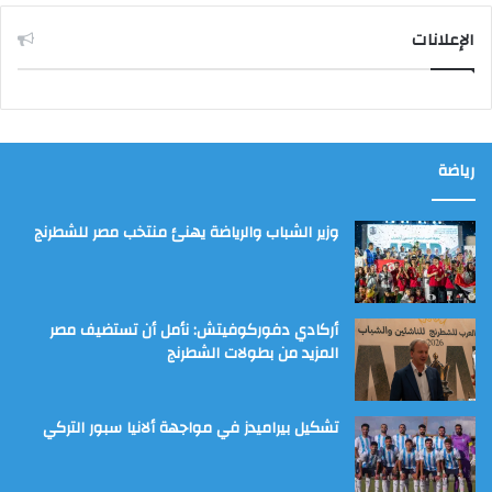
الإعلانات
رياضة
وزير الشباب والرياضة يهنئ منتخب مصر للشطرنج
أركادي دفوركوفيتش: نأمل أن تستضيف مصر
المزيد من بطولات الشطرنج
تشكيل بيراميدز في مواجهة ألانيا سبور التركي