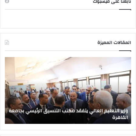
تابعنا على فيسبوك
المقالات المميزة
وزير
صد
التعليم
قرا
العالي
جمه
يتفقد
بتع
مكتب
قيا
التنسيق
جام
الرئيسي
جدي
بجامعة
وزير التعليم العالي يتفقد مكتب التنسيق الرئيسي بجامعة
القاهرة
القاهرة
ص