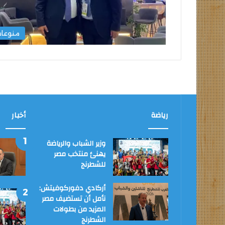
منوعا
رياضة
أخبار
وزير الشباب والرياضة
يهنئ منتخب مصر
للشطرنج
أركادي دفوركوفيتش:
نأمل أن تستضيف مصر
المزيد من بطولات
الشطرنج