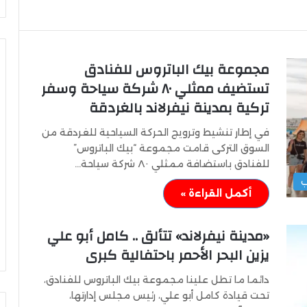
مجموعة بيك الباتروس للفنادق
تستضيف ممثلي ٨٠ شركة سياحة وسفر
تركية بمدينة نيفرلاند بالغردقة
التعليم
العالي:
في إطار تنشيط وترويج الحركة السياحية للغردقة من
إقبال
السوق التركى قامت مجموعة “بيك الباتروس”
متزايد
على
للفنادق باستضافة ممثلي ٨٠ شركة سياحة…
تسجيل
ب
رغبات
أكمل القراءة »
التعليم العالي: إقبال متزايد على
المرحلة
 مواجهة ألانيا
تسجيل رغبات المرحلة الأولى للتنسي
الأولى
الإلكتروني
«مدينة نيفرلاند» تتألق .. كامل أبو علي
للتنسيق
يزين البحر الأحمر باحتفالية كبرى
الإلكتروني
دائما ما تطل علينا مجموعة بيك الباتروس للفنادق،
تحت قيادة كامل أبو علي، رئيس مجلس إدارتها،