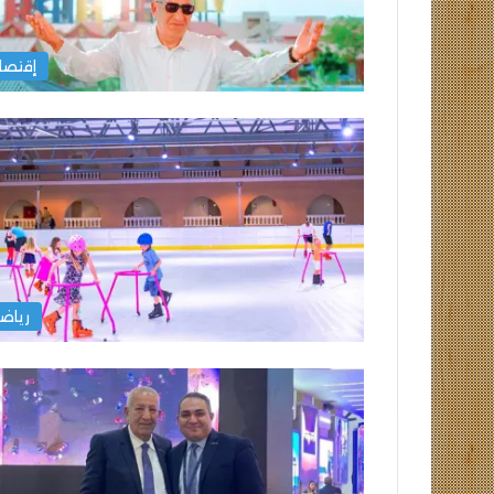
إقتصا
رياض