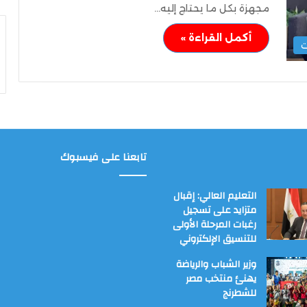
مجهزة بكل ما يحتاج إليه…
أكمل القراءة »
ت
تابعنا على فيسبوك
التعليم العالي: إقبال
متزايد على تسجيل
رغبات المرحلة الأولى
للتنسيق الإلكتروني
وزير الشباب والرياضة
يهنئ منتخب مصر
للشطرنج