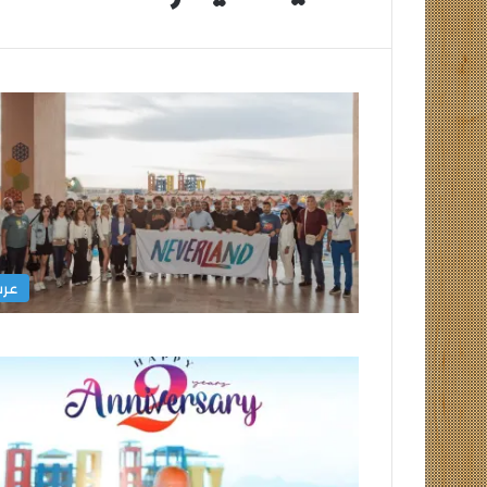
تشكيل
بيراميدز
في
مواجهة
ألانيا
سبور
عر
التركي
تشكيل بيراميدز في
سبور التركي