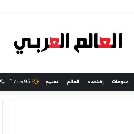
لرياضة يهنئ منتخب مصر للشطرنج
℉
ا
95
منوعات
إقتصاد
العالم
تعليم
Cairo