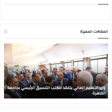
المقالات المميزة
وزير
صد
التعليم
قرا
العالي
جمه
يتفقد
بتع
مكتب
قيا
التنسيق
جام
الرئيسي
جدي
بجامعة
وزير التعليم العالي يتفقد مكتب التنسيق الرئيسي بجامعة
القاهرة
القاهرة
ص