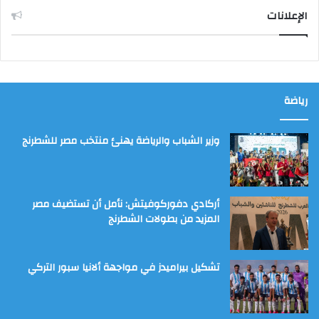
الإعلانات
رياضة
وزير الشباب والرياضة يهنئ منتخب مصر للشطرنج
أركادي دفوركوفيتش: نأمل أن تستضيف مصر
المزيد من بطولات الشطرنج
تشكيل بيراميدز في مواجهة ألانيا سبور التركي