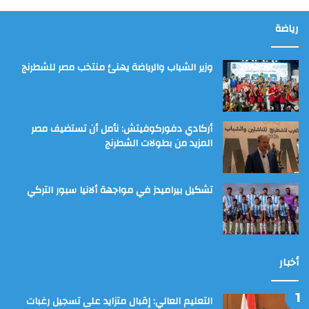
رياضة
وزير الشباب والرياضة يهنئ منتخب مصر للشطرنج
أركادي دفوركوفيتش: نأمل أن تستضيف مصر
المزيد من بطولات الشطرنج
تشكيل بيراميدز في مواجهة ألانيا سبور التركي
أخبار
التعليم العالي: إقبال متزايد على تسجيل رغبات