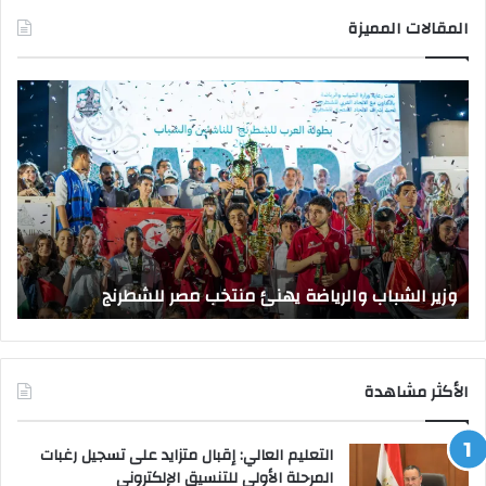
المقالات المميزة
وزير
وزي
الشباب
الت
والرياضة
الع
يهنئ
يتف
منتخب
مك
مصر
الت
للشطرنج
الر
بجا
و
الق
وزير الشباب والرياضة يهنئ منتخب مصر للشطرنج
ا
الأكثر مشاهدة
التعليم العالي: إقبال متزايد على تسجيل رغبات
المرحلة الأولى للتنسيق الإلكتروني