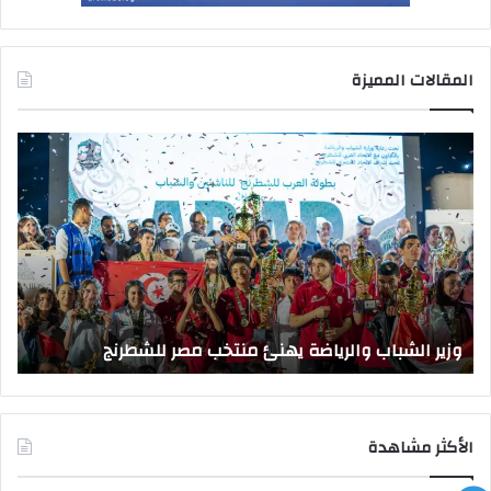
المقالات المميزة
وزير
وزي
الشباب
الت
والرياضة
الع
يهنئ
يتف
منتخب
مك
مصر
الت
للشطرنج
الر
بجا
و
الق
وزير الشباب والرياضة يهنئ منتخب مصر للشطرنج
ا
الأكثر مشاهدة