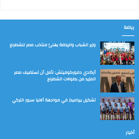
رياضة
وزير الشباب والرياضة يهنئ منتخب مصر للشطرنج
أركادي دفوركوفيتش: نأمل أن تستضيف مصر
المزيد من بطولات الشطرنج
تشكيل بيراميدز في مواجهة ألانيا سبور التركي
أخبار