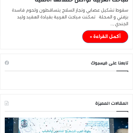
سقوط تشكيل عصابي وتجار السلاح يتساقطون ولحوم فاسدة
بزفتي و المحلة تمكنت مباحث الغربية بقيادة العقيد وليد
الجندي ,…
أكمل القراءة »
تابعنا على فيسبوك
المقالات المميزة
وزير
وزي
الشباب
الت
والرياضة
الع