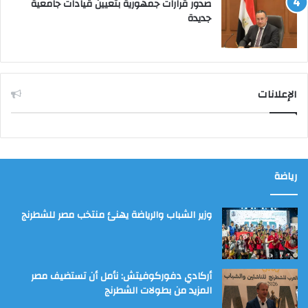
صدور قرارات جمهورية بتعيين قيادات جامعية
جديدة
الإعلانات
رياضة
وزير الشباب والرياضة يهنئ منتخب مصر للشطرنج
أركادي دفوركوفيتش: نأمل أن تستضيف مصر
المزيد من بطولات الشطرنج