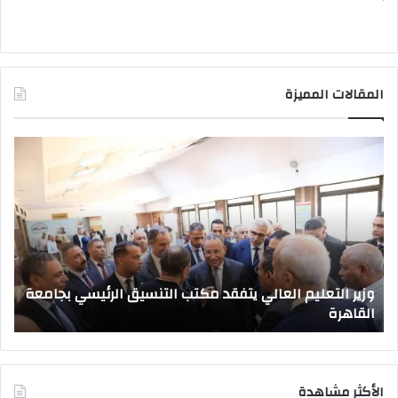
المقالات المميزة
وزير
صد
التعليم
قرا
العالي
جمه
يتفقد
بتع
مكتب
قيا
التنسيق
جام
الرئيسي
جدي
بجامعة
وزير التعليم العالي يتفقد مكتب التنسيق الرئيسي بجامعة
القاهرة
القاهرة
ص
الأكثر مشاهدة