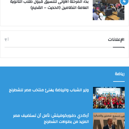
بدء المرحلة الأولى لتنسيق قبول طلاب الثانوية
العامة النظامين (الحديث – القديم)
الإعلانات
رياضة
وزير الشباب والرياضة يهنئ منتخب مصر للشطرنج
أركادي دفوركوفيتش: نأمل أن تستضيف مصر
المزيد من بطولات الشطرنج