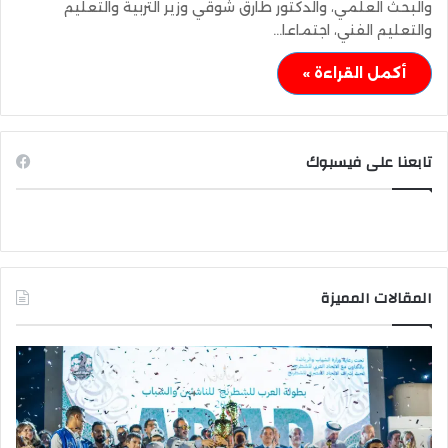
والبحث العلمي، والدكتور طارق شوقي وزير التربية والتعليم
والتعليم الفني، اجتماعا…
أكمل القراءة »
تابعنا على فيسبوك
المقالات المميزة
وزير
وزي
الشباب
الت
والرياضة
الع
يهنئ
يتف
منتخب
مك