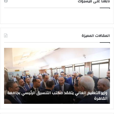
تابعنا على فيسبوك
المقالات المميزة
وزير
صد
التعليم
قرا
العالي
جمه
يتفقد
بتع
مكتب
قيا
التنسيق
جام
الرئيسي
جدي
بجامعة
وزير التعليم العالي يتفقد مكتب التنسيق الرئيسي بجامعة
القاهرة
القاهرة
ص