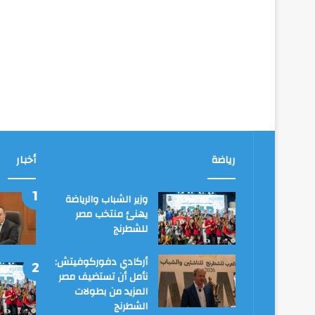
رياضة
أخبار
وزير الشباب والرياضة
يهنئ منتخب مصر
للشطرنج
أركادي دفوركوفيتش:
نأمل أن تستضيف مصر
المزيد من بطولات
الشطرنج