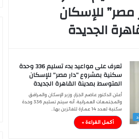
 مصر” للإسكان
اهرة الجديدة
التعليم
العالي:
إقبال
تعرف على مواعيد بدء تسليم 336 وحدة
متزايد
سكنية بمشروع “دار مصر” للإسكان
على
تسجيل
المتوسط بمدينة القاهرة الجديدة
رغبات
التعليم العالي: إقبال متزايد على
المرحلة
أعلن الدكتور عاصم الجزار، وزير الإسكان والمرافق
 مواجهة ألانيا
تسجيل رغبات المرحلة الأولى للتنسي
الأولى
والمجتمعات العمرانية، أنه سيتم تسليم 336 وحدة
الإلكتروني
للتنسيق
سكنية لعدد 14 عمارة للفائزين بها…
الإلكتروني
د
أكمل القراءة »