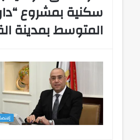
سكنية بمشروع “دار
المتوسط بمدينة الق
تشكيل
بيراميدز
في
مواجهة
ألانيا
سبور
التركي
تشكيل بيراميدز في
سبور التركي
إقتصا