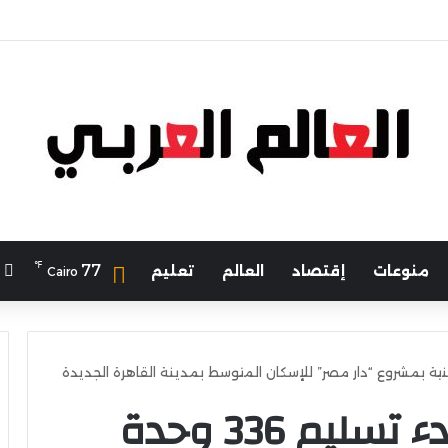
رياضة يهنئ منتخب مصر للشطرنج
℉
ا
77
منوعات
إقتصاد
العالم
تعليم
Cairo
تعرف على مواعيد بدء تسليم 336 وحدة