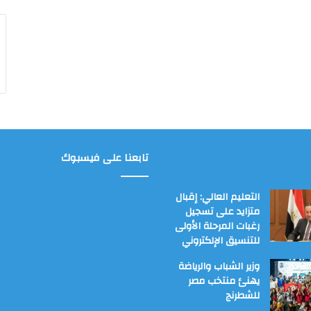
تابعنا على فيسبوك
التعليم العالي: إقبال
متزايد على تسجيل
رغبات المرحلة الأولى
للتنسيق الإلكتروني
وزير الشباب والرياضة
يهنئ منتخب مصر
للشطرنج