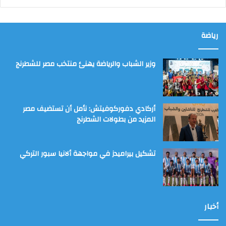
رياضة
وزير الشباب والرياضة يهنئ منتخب مصر للشطرنج
أركادي دفوركوفيتش: نأمل أن تستضيف مصر
المزيد من بطولات الشطرنج
تشكيل بيراميدز في مواجهة ألانيا سبور التركي
أخبار