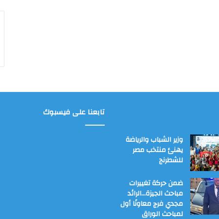
تابعنا على فيسبوك
وزير الشباب والرياضة
يهنئ منتخب مصر
للشطرنج
ضمن حركة تغييرات
مباحث الجيزة…الرائد
مجدي فرج معاونًا أول
لمباحث الوراق