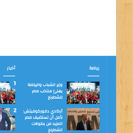
رياضة
أخبار
وزير الشباب والرياضة
يهنئ منتخب مصر
للشطرنج
أركادي دفوركوفيتش:
نأمل أن تستضيف مصر
المزيد من بطولات
الشطرنج