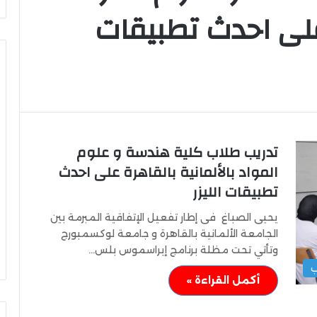
 على احدث تطبيقات
وزير
الشباب
والرياضة
تدريب طلاب كلية هندسة و علوم
يهنئ
المواد بالألمانية بالقاهرة على احدث
منتخب
مصر
تطبيقات الليزر
للشطرنج
يحيى الصباغ فى إطار تفعيل الإتفاقية المبرمة بين
كثف جهودها للتصدي
وزير الشباب والرياضة يهنئ منتخب
الجامعة الألمانية بالقاهرة و جامعة لوكسمبورج
مصر للشطرنج
وتأتي تحت مظلة برنامج إيراسموس بلس…
ب
أكمل القراءة »