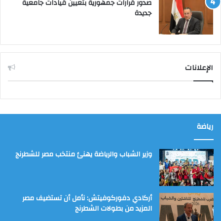
صدور قرارات جمهورية بتعيين قيادات جامعية
جديدة
الإعلانات
رياضة
وزير الشباب والرياضة يهنئ منتخب مصر للشطرنج
أركادي دفوركوفيتش: نأمل أن تستضيف مصر
المزيد من بطولات الشطرنج