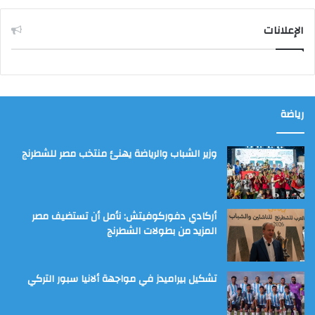
الإعلانات
رياضة
وزير الشباب والرياضة يهنئ منتخب مصر للشطرنج
أركادي دفوركوفيتش: نأمل أن تستضيف مصر
المزيد من بطولات الشطرنج
تشكيل بيراميدز في مواجهة ألانيا سبور التركي