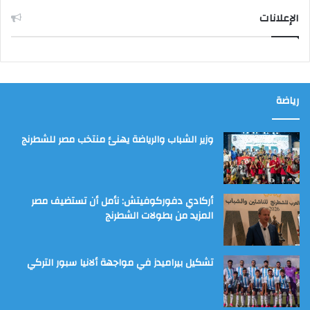
الإعلانات
رياضة
وزير الشباب والرياضة يهنئ منتخب مصر للشطرنج
أركادي دفوركوفيتش: نأمل أن تستضيف مصر
المزيد من بطولات الشطرنج
تشكيل بيراميدز في مواجهة ألانيا سبور التركي