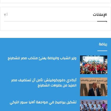
الإعلانات
رياضة
وزير الشباب والرياضة يهنئ منتخب مصر للشطرنج
أركادي دفوركوفيتش: نأمل أن تستضيف مصر
المزيد من بطولات الشطرنج
تشكيل بيراميدز في مواجهة ألانيا سبور التركي