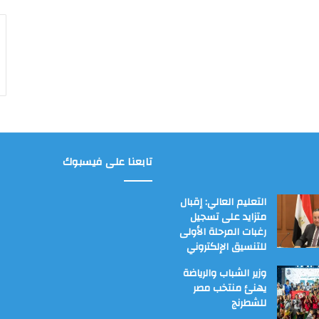
تابعنا على فيسبوك
التعليم العالي: إقبال
متزايد على تسجيل
رغبات المرحلة الأولى
للتنسيق الإلكتروني
وزير الشباب والرياضة
يهنئ منتخب مصر
للشطرنج