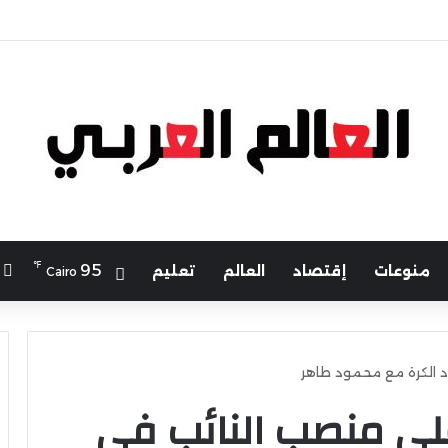
لرياضة يهنئ منتخب مصر للشطرنج
℉
ا
95
منوعات
إقتصاد
العالم
تعليم
Cairo
د الكرة مع محمود طاهر
لي منصب النائب في