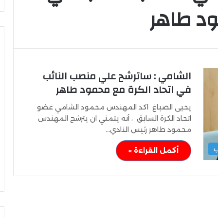
ود طاهر
الشامي : ساترشح علي منصب النائب
التعليم
العالي:
في اتحاد الكرة مع محمود طاهر
إقبال
متزايد
يحيى الصباغ اكد المهندس محمود الشامي عضو
على
اتحاد الكرة السابق ، أنه يتمني ان يترشح المهندس
تسجيل
محمود طاهر رئيس النادي…
رغبات
التعليم العالي: إقبال متزايد على
المرحلة
ب
 مواجهة ألانيا
تسجيل رغبات المرحلة الأولى للتنسي
أكمل القراءة »
الأولى
الإلكتروني
للتنسيق
الإلكتروني