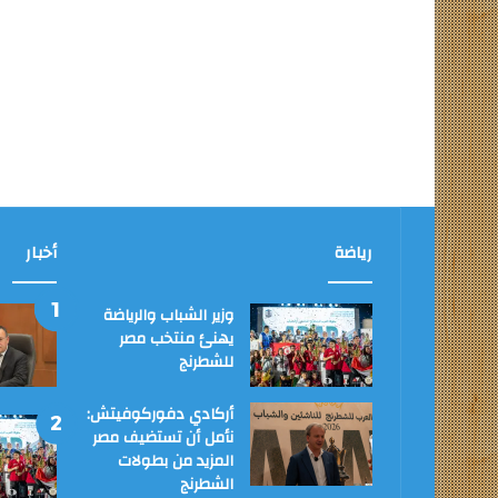
رياضة
أخبار
وزير الشباب والرياضة
يهنئ منتخب مصر
للشطرنج
أركادي دفوركوفيتش:
نأمل أن تستضيف مصر
المزيد من بطولات
الشطرنج