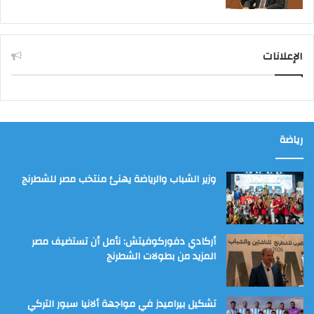
الإعلانات
رياضة
وزير الشباب والرياضة يهنئ منتخب مصر للشطرنج
أركادي دفوركوفيتش: نأمل أن تستضيف مصر
المزيد من بطولات الشطرنج
تشكيل بيراميدز في مواجهة ألانيا سبور التركي