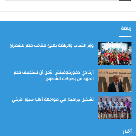
رياضة
وزير الشباب والرياضة يهنئ منتخب مصر للشطرنج
أركادي دفوركوفيتش: نأمل أن تستضيف مصر
المزيد من بطولات الشطرنج
تشكيل بيراميدز في مواجهة ألانيا سبور التركي
أخبار