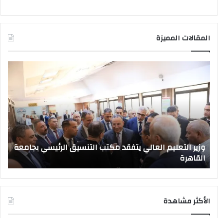
المقالات المميزة
وزير
صد
التعليم
قرا
العالي
جمه
يتفقد
بتع
مكتب
قيا
التنسيق
جام
الرئيسي
جدي
بجامعة
وزير التعليم العالي يتفقد مكتب التنسيق الرئيسي بجامعة
القاهرة
القاهرة
ص
الأكثر مشاهدة