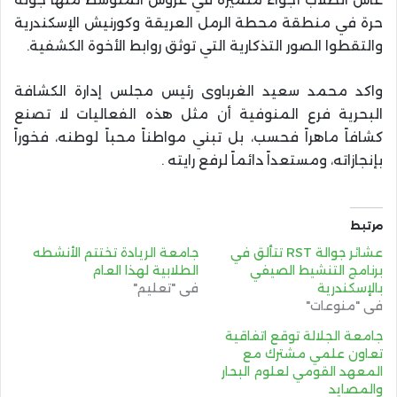
حرة في منطقة محطة الرمل العريقة وكورنيش الإسكندرية
والتقطوا الصور التذكارية التي توثق روابط الأخوة الكشفية.
واكد محمد سعيد الغرباوى رئيس مجلس إدارة الكشافة
البحرية فرع المنوفية أن مثل هذه الفعاليات لا تصنع
كشافاً ماهراً فحسب، بل تبني مواطناً محباً لوطنه، فخوراً
بإنجازاته، ومستعداً دائماً لرفع رايته .
مرتبط
عشائر جوالة RST تتألق في
جامعة الريادة تختتم الأنشطه
برنامج التنشيط الصيفي
الطلابية لهذا العام
بالإسكندرية
في "تعليم"
في "منوعات"
جامعة الجلالة توقع اتفاقية
تعاون علمي مشترك مع
المعهد القومي لعلوم البحار
والمصايد