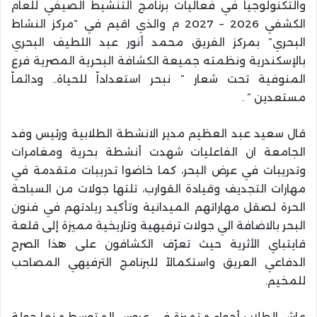
والتكنولوجيا في فعاليات برنامج التنشيط الصيفي للعام
الكشفي 2026 – 2027 م والذي اقيم في “مركز النشاط
البحري” بمركز الفريق محمد أنور عبد اللطيف البحري
بالإسكندرية ونظمته جميعة الكشافة البحرية المصرية فرع
المنوفية تحت شعار ” نبحر استعداداً للحياة.. ودائماً
مستعدين ” .
قال سعيد عبد العظيم مدير الانشطة الطلابية ورئيس وفد
الجامعة ان الفاعليات شهدت أنشطة بحرية ومغامرات
وتدريبات في عرض البحر، كما خاضوا تدريبات متقدمة في
مهارات التجديف وقيادة القوارب، تلتها جولات من السباحة
الحرة لصقل مهاراتهم الميدانية وتأكيد ريادتهم في فنون
البحر بالاضافة الي جولات ترفيهية وتاريخية مميزة إلى قلعة
قايتباي الأثرية حيث تعرّف الكشافون على هذا الصرح
الدفاعي العريق واستكمالاً للبرنامج الترفيهي المصاحب
للمخيم.
عاش الطلاب أجواء متميزة في عروس المتوسط منها جولة