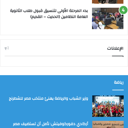
بدء المرحلة الأولى لتنسيق قبول طلاب الثانوية
العامة النظامين (الحديث – القديم)
الإعلانات
رياضة
وزير الشباب والرياضة يهنئ منتخب مصر للشطرنج
أركادي دفوركوفيتش: نأمل أن تستضيف مصر