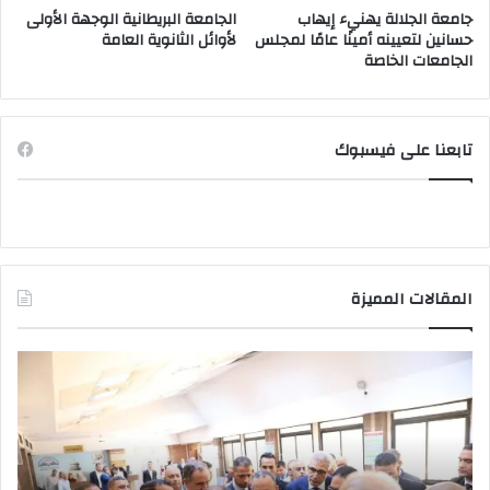
جامعة الجلالة يهنيء إيهاب
الجامعة البريطانية الوجهة الأولى
حسانين لتعيينه أمينًا عامًا لمجلس
لأوائل الثانوية العامة
الجامعات الخاصة
تابعنا على فيسبوك
المقالات المميزة
وزير
صد
التعليم
قرا
العالي
جمه
يتفقد
بتع
مكتب
قيا
التنسيق
جام