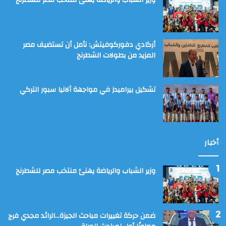
وزير الشباب والرياضة يهنئ منتخب مصر للشطرنج
أركادي دفوركوفيتش: نأمل أن تستضيف مصر
المزيد من بطولات الشطرنج
تشكيل بيراميدز في مواجهة ألانيا سبور التركي
أخبار
وزير الشباب والرياضة يهنئ منتخب مصر للشطرنج
ضمن حركة تغييرات مباحث الجيزة…الرائد مجدي فرج