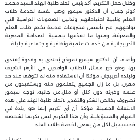
وخلال حفل التكريم، أكد رئيس اتحاد طلبة الهند السيد محمد
كوثر جمال أن الدكتور سيمور وهب نفسه لخدمة طلاب
العلم وتلبية احتياجاتهم، وتذليل الصعوبات الدراسية التي
تواجههم، عبر تأسيس مشروعات عديدة تخدم طلاب العلم
والمعرفة، ومنها ما تقدّمها جمعية الصداقة المصرية
الأذربيجانية من خدمات علمية وثقافية واجتماعية جليلة.
وأضاف أن الدكتور سيمور نموذج يُحتذى به وقدوة يُقتدى
بها، وهو خير ممثل للطلاب الوافدين في الأزهر الشريف
ولبلده أذربيجان، مؤكدًا أن الاستفادة منه لم تتوقف عند حد
معين، بل ما زال الجميع يتعلمون منه ويستفيدون من
علمه وخبرته دون كلل أو ملل.من جانبه، توجه سيمور
نصيروف بخالص الشكر والتقدير لاتحاد طلبة الهند على هذه
الالتفاتة الجميلة، مؤكدًا أن أي تكريم إنما هو زيادة في
المهام والمسؤولية، وأن هذا التكريم ليس تكريمًا لشخصه
فحسب، بل لكل من يسعى لخدمة طلاب العلم.