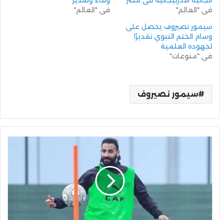
الجالية الأذربيجانية في مصر
وفاء وتقدير
في "العالم"
في "العالم"
سيمور نصيروف يحصل على
وسام الختم النبوي تقديرًا
لجهوده العلمية
في "منوعات"
سيمور نصيروف
مهند
لاشين
ضمن
قائمة
أكثر
اللاعبين
نجاحا
في