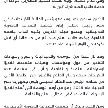
وفي ختام كلمته، توجه بالشكر لجميع الحاضرين، مؤكدًا أن
خدمة طلاب العلم شرف كبير له.
الدكتور سيمور نصيروف وهو رئيس الجالية الأذربيجانية في
مصر، ورئيس مجلس إدارة جمعية الصداقة المصرية
الأذربيجانية، وعضو هيئة التدريس بكلية الآداب جامعة
القاهرة، ويخدم طلاب العلم منذ أكثر من 25 عامًا، أي قبل
تخرجه في الأزهر الشريف عام 2002.
وقد نال عددًا من الأوسمة والميداليات والدروع وشهادات
التقدير من دول ومؤسسات وهيئات متعددة، تقديرًا
لإسهاماته العلمية والثقافية. ويأتي في مقدمة هذه
التكريمات منحه وسام العلوم والفنون من الطبقة الأولى
من فخامة الرئيس عبد الفتاح السيسي رئيس جمهورية مصر
العربية، عام 2025، وهو من أرفع الأوسمة التي تُمنح تقديرًا
للإسهامات المتميزة في مجالي العلم والثقافة.
ومن الجدير بالذكر أن جمعية الصداقة المصرية الأذربيجانية