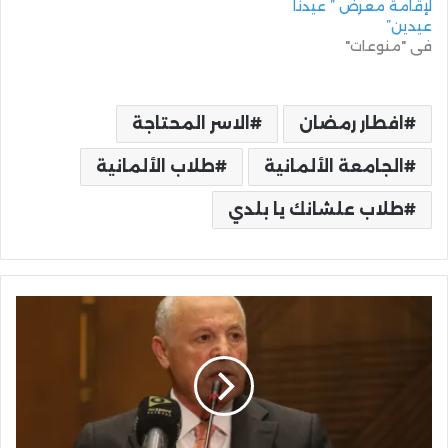
لإقامة معرض ” عيدنا
عيدين”
في "منوعات"
افطار رمضان
الاسر المحتاجة
الجامعة الألمانية
طلاب الألمانية
طلاب علشانك يا بلدي
أبو
ريدة
يطمئن
على
حالة
محمد
حمدي