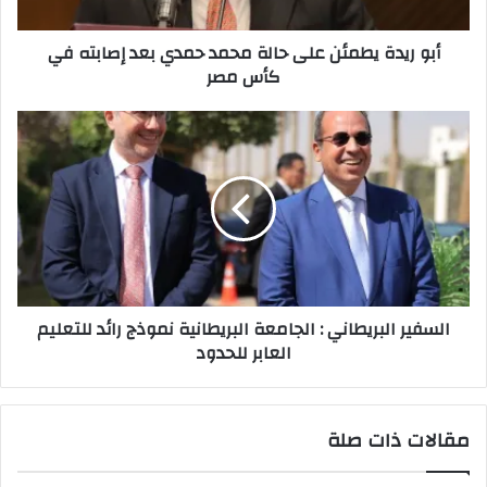
بعد
إصابته
أبو ريدة يطمئن على حالة محمد حمدي بعد إصابته في
في
كأس مصر
كأس
مصر
السفير
البريطاني
:
الجامعة
البريطانية
نموذج
رائد
للتعليم
العابر
السفير البريطاني : الجامعة البريطانية نموذج رائد للتعليم
للحدود
العابر للحدود
مقالات ذات صلة