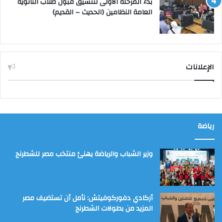
بدء المرحلة الأولى لتنسيق قبول طلاب الثانوية
العامة النظامين (الحديث – القديم)
الإعلانات
رياضة
وزير الشباب والرياضة يهنئ منتخب مصر للشطرنج
أركادي دفوركوفيتش: نأمل أن تستضيف مصر
المزيد من بطولات الشطرنج