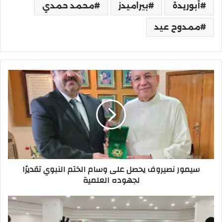
أبوريدة
بيراميدز
محمد حمدي
ممدوح عيد
سيمور
نصيروف
يحصل
على
وسام
الختم
النبوي
تقديرًا
لجهوده
سيمور نصيروف يحصل على وسام الختم النبوي تقديرًا
العلمية
لجهوده العلمية
طلاب
الألمانية
ينظمون