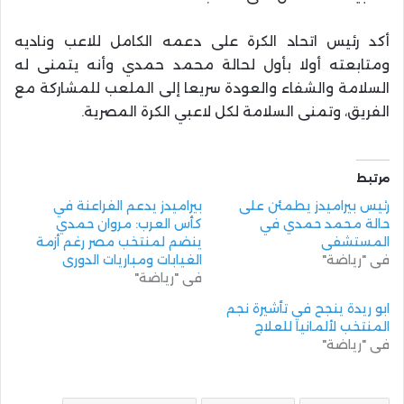
أكد رئيس اتحاد الكرة على دعمه الكامل للاعب وناديه
ومتابعته أولا بأول لحالة محمد حمدي وأنه يتمنى له
السلامة والشفاء والعودة سريعا إلى الملعب للمشاركة مع
الفريق، وتمنى السلامة لكل لاعبي الكرة المصرية.
مرتبط
رئيس بيراميدز يطمئن على
بيراميدز يدعم الفراعنة في
حالة محمد حمدي في
كأس العرب: مروان حمدي
المستشفى
ينضم لمنتخب مصر رغم أزمة
في "رياضة"
الغيابات ومباريات الدوري
في "رياضة"
ابو ريدة ينجح في تأشيرة نجم
المنتخب لألمانيا للعلاج
في "رياضة"