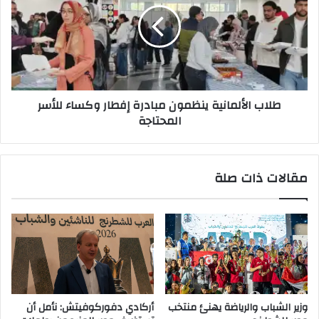
مبادرة
إفطار
وكساء
للأسر
المحتاجة
طلاب الألمانية ينظمون مبادرة إفطار وكساء للأسر
المحتاجة
مقالات ذات صلة
وزير الشباب والرياضة يهنئ منتخب
أركادي دفوركوفيتش: نأمل أن