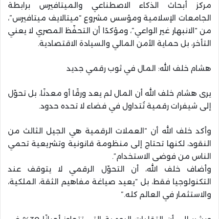
مركز أبحاث الذكاء الاصطناعي والميتافيرس برابطة
الجامعات الإسلامية ومؤسس مشروع “ميتالايف ميتافيرس”،
من “الانبهار غير الواعي”، ومؤكدًا أن التحفّظ المصري لا يعني
التأخر، بل حماية الأمن المالي والسيادة الاقتصادية.
هشام خلف الله: المال في ثوب رقمي جديد
يرى هشام خلف الله أن المال لم يعد ورقًا أو معدنًا، بل تحوّل
إلى شيفرات رقمية تُتداول في فضاء لا تحده حدود.
وأكد خلف الله أن “العملات الرقمية هي الجيل الثالث من
النقود، لكنها تحتاج إلى منظومة قانونية وتشريعية تحمي
الناس من فوضى الاستخدام”.
وأضاف خلف الله، أن التحوّل الرقمي لا يتوقف عند
التكنولوجيا فقط، بل “يعيد صياغة مفاهيم الثقة، الملكية،
والاستثمار في العالم كله.”