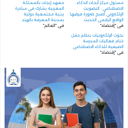
مسئول مركز أبحاث الذكاء
معهد إيجات بالمملكة
الاصطناعي : التصويت
المغربية يشارك في مبادرة
الإلكتروني أصبح ضرورة فرضها
بيئية مجتمعية دولية
الواقع الرقمي الحديث
بمدينة المعرفة بالهند
في "إقتصاد"
في "العالم"
بحوث الإلكترونيات ينظم حفل
ختام فعاليات المدرسة
الصيفية للذكاء الاصطناعي
في "إقتصاد"