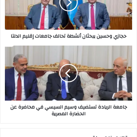
تحالف
جامعات
إقليم
الدلتا
حجازي وحسين يبحثان أنشطة تحالف جامعات إقليم الدلتا
جامعة
الريادة
تستضيف
وسيم
السيسي
في
محاضرة
عن
الحضارة
جامعة الريادة تستضيف وسيم السيسي في محاضرة عن
المصرية
الحضارة المصرية