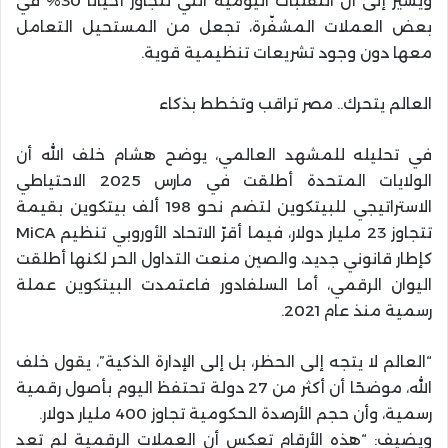
ويشير إلى أن التقلبات اليومية التي تتجاوز أحيانًا 30% في
بعض العملات المشفّرة، تجعل من المستحيل التعامل
معها دون وجود تشريعات تنظيمية قوية.
العالم يتحرك.. مصر تراقب وتخطط بذكاء
في تحليله للمشهد العالمي، يوضح هشام خلف الله أن
الولايات المتحدة أطلقت في مارس 2025 الاحتياطي
الاستراتيجي للبيتكوين لتضم نحو 198 ألف بيتكوين بقيمة
تتجاوز 23 مليار دولار، فيما أقرّ الاتحاد الأوروبي تنظيم MiCA
كإطار قانوني جديد، والصين منعت التداول الحر لكنها أطلقت
اليوان الرقمي، أما السلفادور فاعتمدت البيتكوين عملة
رسمية منذ عام 2021.
“العالم لا يتجه إلى الحظر، بل إلى الإدارة الذكية”، يقول خلف
الله، موضحًا أن أكثر من 27 دولة تحتفظ اليوم بأصول رقمية
رسمية، وأن حجم الأرصدة الحكومية تجاوز 400 مليار دولار.
ويضيف: “هذه الأرقام تعكس أن العملات الرقمية لم تعد