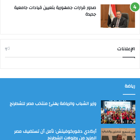
صدور قرارات جمهورية بتعيين قيادات جامعية
جديدة
الإعلانات
رياضة
وزير الشباب والرياضة يهنئ منتخب مصر للشطرنج
أركادي دفوركوفيتش: نأمل أن تستضيف مصر
المزيد من بطولات الشطرنج