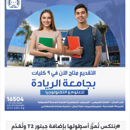
رنتكس تُعزّز أسطولها بإضافة جيتور T2 وتُقدّم