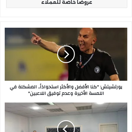
عروضًا خاصة للعملاء
يورتشيتش:
"كنا
الأفضل
والأكثر
استحواذاً..
المشكلة
في
اللمسة
الأخيرة
يورتشيتش: "كنا الأفضل والأكثر استحواذاً.. المشكلة في
وعدم
اللمسة الأخيرة وعدم توفيق اللاعبين"
توفيق
اللاعبين"
معهد
التعاون
الزراعي
يستضيف
لجنة