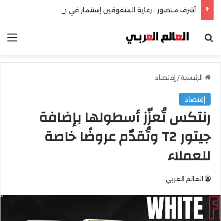
أشرف منصور : رعاية المتفوقين إستثمار في عقل الوطن ومستقبله
بحث عن
الق
الرئيسية
/
إقتصاد
إقتصاد
رنتكس تُعزّز أسطولها بإضافة
جيتور T2 وتُقدّم عروضًا خاصة
للعملاء
العالم العربي