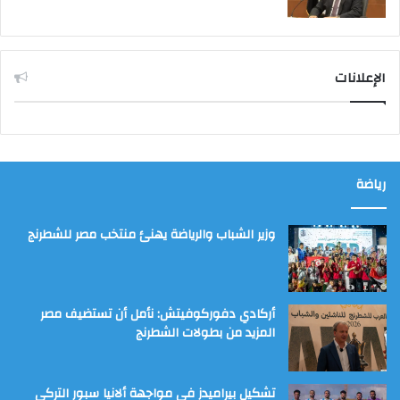
الإعلانات
رياضة
وزير الشباب والرياضة يهنئ منتخب مصر للشطرنج
أركادي دفوركوفيتش: نأمل أن تستضيف مصر
المزيد من بطولات الشطرنج
تشكيل بيراميدز في مواجهة ألانيا سبور التركي