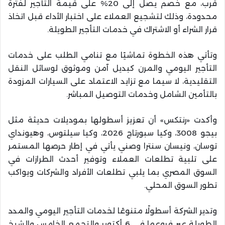
قرب، مع خصم يصل إلى 20% على قيمة التأجير لفترة
محدودة، وذلك لتشجيع العملاء على اختبار الأداء قبل اتخاذ
قرار الشراء أو الاشتراك في خدمات التأجير الطويلة.
وتأتي هذه الخطوة تماشيًا مع تنامي الطلب على خدمات
التأجير اليومي والمرن كبديل آمن وموثوق لوسائل النقل
التقليدية، لا سيما مع تزايد الاعتماد على السيارات المزودة
بالتأمين الشامل وخدمات التوصيل المباشر.
وأكدت «رنتكس» أن تعزيز أسطولها بموديلات حديثة مثل
بيجو 3008، وكيا سبورتاج 2026، وكيا سيلتوس، وهيونداي
توسان، ونيسان سنترا وصني يأتي في إطار حرصها المستمر
على تلبية تطلعات العملاء وتوفير أحدث الطرازات في
السوق المصري بما يلبي تطلعات الأفراد والشركات ويواكب
تطور السوق المحلي.
وتدير الشركة أسطولًا متنوعًا لخدمات التأجير اليومي والمدد
الطويلة عبر فروعها في 6 أكتوبر والتجمع الخامس والشيخ