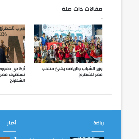
مقالات ذات صلة
وزير الشباب والرياضة يهنئ منتخب
أركادي دفورك
مصر للشطرنج
تستضيف مصر ا
الشطرنج
رياضة
أخبار