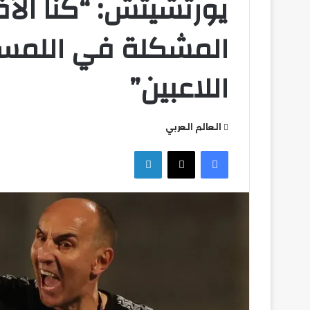
يورتشيتش: “كنا الأفض
المشكلة في اللمسة
اللاعبين”
تشكيل
بيراميدز
العالم العربي
في
مواجهة
فيسبوك
‫X
لينكدإن
ألانيا
سبور
التركي
تشكيل بيراميدز في
سبور التركي