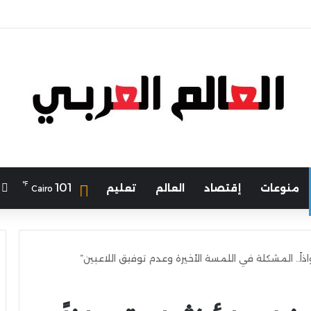
℉
ا
101
منوعات
إقتصاد
العالم
تعليم
Cairo
اذاً.. المشكلة في اللمسة الأخيرة وعدم توفيق اللاعبين”