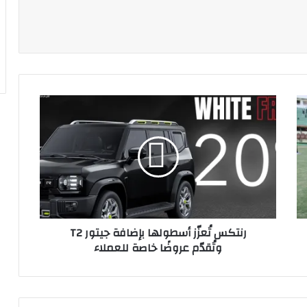
ة
رنتكس
تُعزّز
أسطولها
بإضافة
جيتور
T2
وتُقدّم
عروضًا
خاصة
رنتكس تُعزّز أسطولها بإضافة جيتور T2
للعملاء
وتُقدّم عروضًا خاصة للعملاء