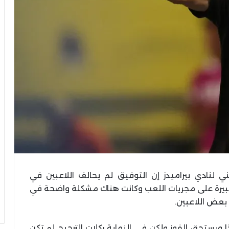
ي لنادي بيراميدز إن التوفيق لم يحالف اللاعبين في
كبيرة على مجريات اللعب وكانت هناك مشكلة واضحة في
 بعض اللاعبين.
اذا ويستحق الفوز ولكن في النهاية ركلات الترجيح لم تكن