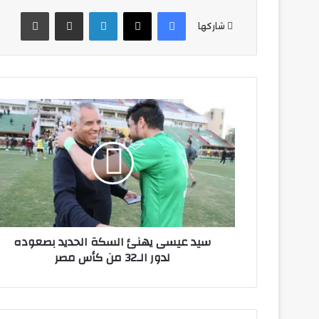
فيسبوك
‫X
لينكدإن
مشاركة عبر البريد
طباع
شاركها
سيد
عيسى
يهنئ
السكة
الحديد
بصعوده
لدور
الـ32
من
سيد عيسى يهنئ السكة الحديد بصعوده
كأس
لدور الـ32 من كأس مصر
مصر