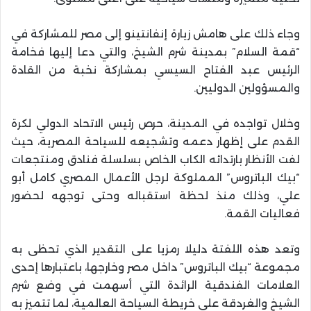
وجاء ذلك على هامش زيارة إنفانتينو إلى مصر للمشاركة في
“قمة السلام” بمدينة شرم الشيخ، والتي دعا إليها فخامة
الرئيس عبد الفتاح السيسي بمشاركة نخبة من القادة
والمسؤولين الدوليين.
وخلال تواجده في المدينة، حرص رئيس الاتحاد الدولي لكرة
القدم على إظهار دعمه وتشجيعه للسياحة المصرية، حيث
لفت الأنظار بارتدائه الكاب الخاص بسلسلة فنادق ومنتجعات
“بيك الباتروس” المملوكة لرجل الأعمال المصري كامل أبو
علي، وذلك منذ لحظة استقباله وحتى توجهه لحضور
فعاليات القمة.
وتعد هذه اللفتة دليلا رمزيا على التقدير الذي تحظى به
مجموعة “بيك الباتروس” داخل مصر وخارجها، باعتبارها إحدى
العلامات الفندقية الرائدة التي أسهمت في وضع شرم
الشيخ والغردقة على خريطة السياحة العالمية، لما تتميز به