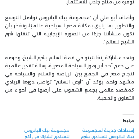
توفره من مناخ جاذب للاستثمار.
وأضاف أبو علي أن “مجموعة بيك الباتروس تواصل التوسع
والتطوير بما يليق بمكانة مصر السياحية عالميًا، ونفخر بأن
تكون منشآتنا جزءًا من الصورة الإيجابية التي تنقلها شرم
الشيخ للعالم”.
وتعد مشاركة إنفانتينو في قمة السلام بشرم الشيخ، وحرصه
على دعم أحد أبرز رموز السياحة المصرية، رسالة تقدير عالمية
لنجاح مصر في الجمع بين الرياضة والسلام والسياحة في
مشهد واحد، يؤكد أن “أرض السلام” تواصل دورها الريادي
كمقصد عالمي يجمع الشعوب على أرضها في أجواء من
التعاون والمحبة.
مرتبط
إفتتاحات جديدة لمجموعة
مجموعة بيك الباتروس
بيك الباتروس للفنادق بشرم
للفنادق تشارك في أكبر