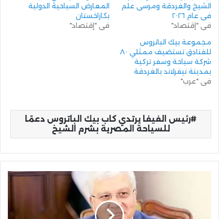
الشيخ والغردقة ومرسى علم
المعارض السياحية الدولية
فى عام ٢٠٢٦
بكازاخستان
في "إقتصاد"
في "إقتصاد"
مجموعة بيك الباتروس
للفنادق تستضيف ممثلي ٨٠
شركة سياحة وسفر تركية
بمدينة نيفرلاند بالغردقة
في "عرب"
رئيس الفيفا يرتدي كاب بيك الباتروس دعمًا
للسياحة المصرية بشرم الشيخ
وزير
التعليم
العالي
يهنئ
أساتذة