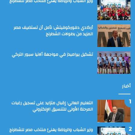
وزير الشباب والرياضة يهنئ منتخب مصر للشطرنج
أركادي دفوركوفيتش: نأمل أن تستضيف مصر
المزيد من بطولات الشطرنج
تشكيل بيراميدز في مواجهة ألانيا سبور التركي
أخبار
التعليم العالي: إقبال متزايد على تسجيل رغبات
المرحلة الأولى للتنسيق الإلكتروني
وزير الشباب والرياضة يهنئ منتخب مصر للشطرنج