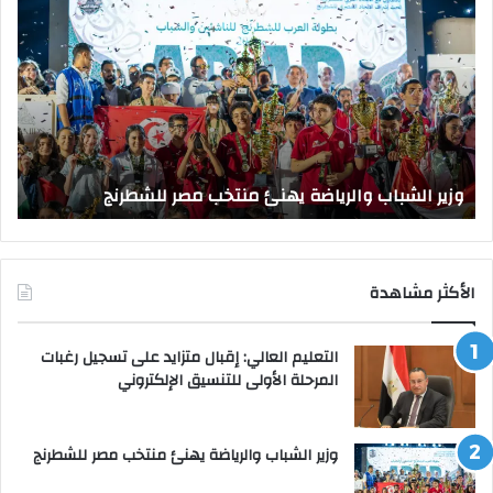
الشباب
الت
والرياضة
الع
يهنئ
يتف
منتخب
مك
مصر
الت
للشطرنج
الر
بجا
و
الق
وزير الشباب والرياضة يهنئ منتخب مصر للشطرنج
ا
الأكثر مشاهدة
التعليم العالي: إقبال متزايد على تسجيل رغبات
المرحلة الأولى للتنسيق الإلكتروني
وزير الشباب والرياضة يهنئ منتخب مصر للشطرنج