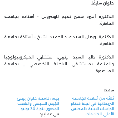
حلوان سابقًا.
الدكتورة أميرة سمير نعيم تاوضروس – أستاذة بجامعة
القاهرة.
الدكتورة نورهان السيد عبد الحميد الشيخ – أستاذة بجامعة
القاهرة.
الدكتورة داليا السيد الإتربي، استشاري الميكروبيولوجيا
والمناعة بمستشفى الباطنة التخصصي _ بجامعة
المنصورة
مرتبط
ثلاثة من أساتذة الجامعة
رئيس جامعة حلوان يهنئ
البريطانية في لجنة قطاع
الرئيس السيسي والشعب
الدراسات البينية بالمجلس
المصري بثورة 30 يونيو
الأعلى للجامعات
في "تعليم"