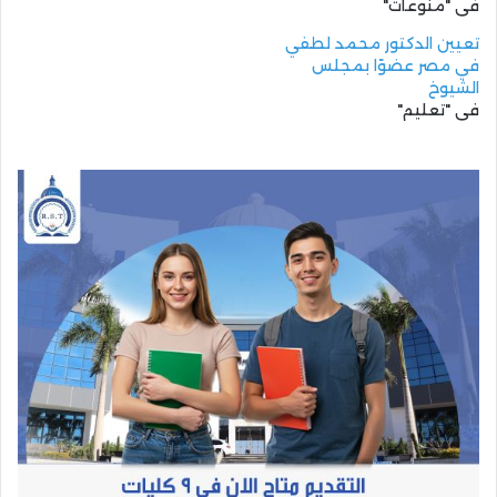
في "منوعات"
تعيين الدكتور محمد لطفي
في مصر عضوًا بمجلس
الشيوخ
في "تعليم"